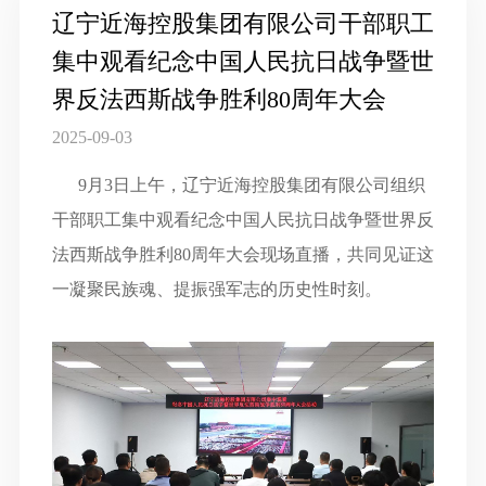
辽宁近海控股集团有限公司干部职工
集中观看纪念中国人民抗日战争暨世
界反法西斯战争胜利80周年大会
2025-09-03
9月3日上午，辽宁近海控股集团有限公司组织
干部职工集中观看纪念中国人民抗日战争暨世界反
法西斯战争胜利80周年大会现场直播，共同见证这
一凝聚民族魂、提振强军志的历史性时刻。