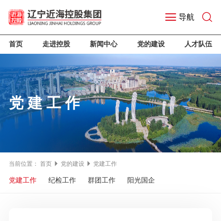
导航
首页
走进控股
新闻中心
党的建设
人才队伍
党建工作
当前位置：
首页
党的建设
党建工作
党建工作
纪检工作
群团工作
阳光国企