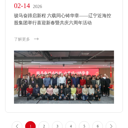
02-14
2026
骏马奋蹄启新程 六载同心铸华章——辽宁近海控
股集团举行喜迎新春暨共庆六周年活动
了解更多
1
2
3
4
5
6