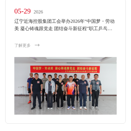
05-29
2026
辽宁近海控股集团工会举办2026年“中国梦・劳动
美 凝心铸魂跟党走 团结奋斗新征程”职工乒乓球
比赛
了解更多