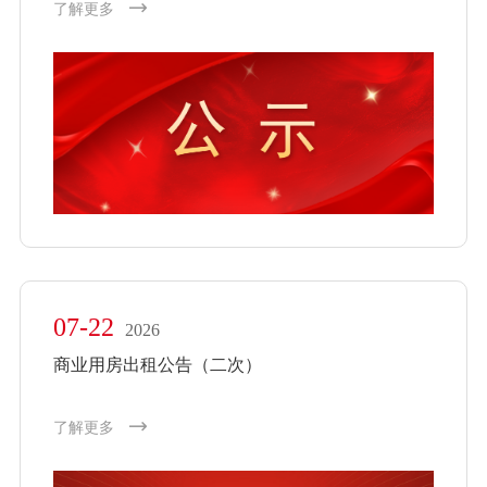
了解更多
07-22
2026
商业用房出租公告（二次）
了解更多