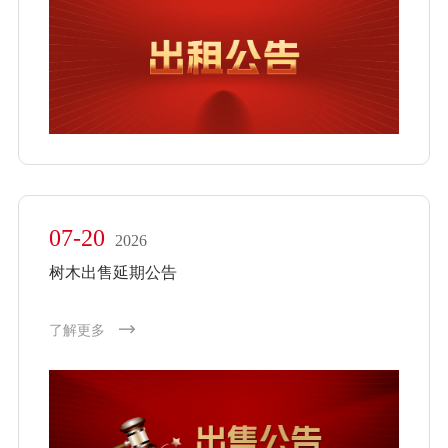
07-20
2026
树木出售延期公告
了解更多