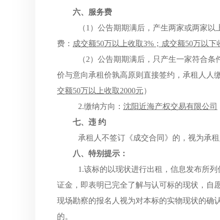
六、服务费
（1）公告期期满后，产生两家或两家以
费：
成交额
50万以上收取3%；成交额50万以下
（
2）公告期
期满后，只产生一家符合条
价与意向承租价孰高原则直接签约，承租人人
交额50万以上收取2000元
）
2.缴纳方向：
沈阳近海产权交易有限公司
七、违
约
承租人不签订《成交合同》的，视为承租
八、特别提示：
1.该标的以现状进行出租，信息发布所
证金，即表明已完全了解与认可标的现状，自
现场勘察的报名人视为对本标的实物现状的确
的。