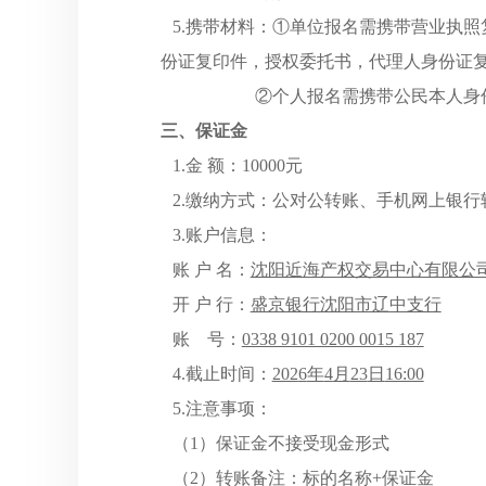
5.携带材料：①单位报名需携带营业执
份证复印件，授权委托书，代理人身份证
②个人报名需携带公民本人身份
三、保证金
1.金 额：10000元
2.缴纳方式：公对公转账、手机网上银行
3.账户信息：
账
户
名：
沈阳近海产权交易中心有限公
开
户
行：
盛京银行沈阳市辽中支行
账
号：
0338 9101 0200 0015 187
4.截止时间：
202
6
年
4
月
23
日
16:00
5.注意事项：
（
1）保证金不接受现金形式
（
2）转账备注：标的名称+保证金