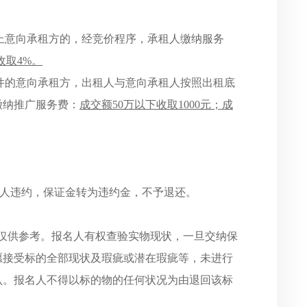
上意向承租方的，经竞价程序，承租人缴纳服务
收取4%。
件的意向承租方，出租人与意向承租人按照出租底
缴纳推广服务费：
成交额
50万以下收取1000元；成
人违约，保证金转为违约金，不予退还。
列仅供参考。报名人有权查验实物现状，一旦交纳保
愿接受标的全部现状及瑕疵或潜在瑕疵等，未进行
认。报名人不得以标的物的任何状况为由退回该标