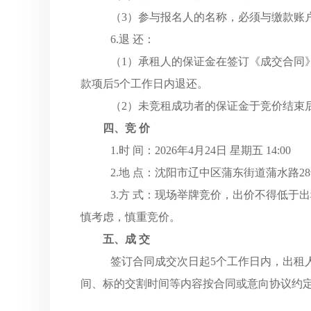
（
3）参与报名人的名称，必须与缴款账
6.退 还：
（
1）承租人的保证金在签订《成交合同
款项后
5个工作日内退还。
（
2）未竞租成功者的保证金于竞价结束
四、竞
价
1.时 间：2026年4月24日 星期五 14:00
2.地 点：沈阳市辽中区蒲东街道蒲水路2
3.方 式：现场举牌竞价，出价不得低于
慎考虑，慎重竞价。
五、成
交
签订合同成交次日起
5个工作日内，出租
间、标的交割时间等内容按合同
或意向协议约