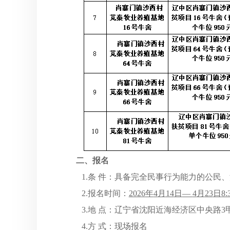
二、报名
1.条 件：具备完全民事行为能力的公民
2.报名时间：
202
6
年
4
月
14
日
—
4
月
23
日
8
3.地 点：辽宁省沈阳近海经济区中央路
4.方 式：现场报名