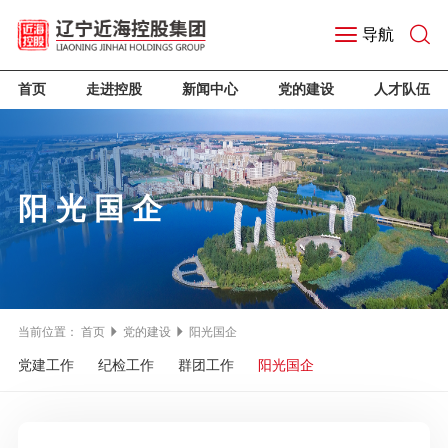
导航
首页
走进控股
新闻中心
党的建设
人才队伍
阳光国企
当前位置：
首页
党的建设
阳光国企
党建工作
纪检工作
群团工作
阳光国企