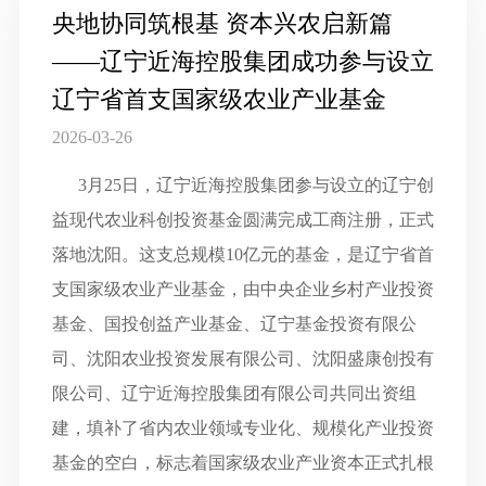
央地协同筑根基 资本兴农启新篇
——辽宁近海控股集团成功参与设立
辽宁省首支国家级农业产业基金
2026-03-26
3月25日，辽宁近海控股集团参与设立的辽宁创
益现代农业科创投资基金圆满完成工商注册，正式
落地沈阳。这支总规模10亿元的基金，是辽宁省首
支国家级农业产业基金，由中央企业乡村产业投资
基金、国投创益产业基金、辽宁基金投资有限公
司、沈阳农业投资发展有限公司、沈阳盛康创投有
限公司、辽宁近海控股集团有限公司共同出资组
建，填补了省内农业领域专业化、规模化产业投资
基金的空白，标志着国家级农业产业资本正式扎根