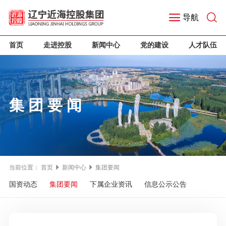
导航
首页
走进控股
新闻中心
党的建设
人才队伍
集团要闻
当前位置：
首页
新闻中心
集团要闻
国资动态
集团要闻
下属企业资讯
信息公示公告