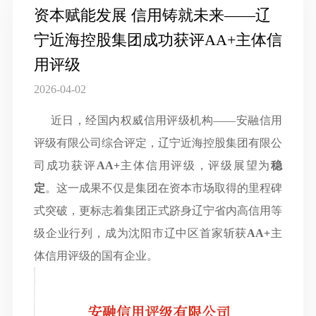
资本赋能发展 信用铸就未来——辽
宁近海控股集团成功获评AA+主体信
用评级
2026-04-02
近日，经国内权威信用评级机构
——安融信用
评级有限公司综合评定，辽宁近海控股集团有限公
司成功获评
AA+
主体信用评级，评级展望为
稳
定
。这一成果不仅是集团在资本市场取得的里程碑
式突破，更标志着集团正式跻身辽宁省内高信用等
级企业行列，成为沈阳市辽中区首家斩获
AA+
主
体信用评级的国有企业。