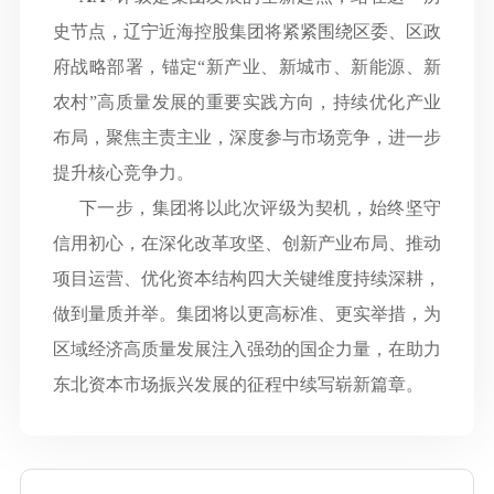
史节点，辽宁近海控股集团将紧紧围绕区委、区政
府战略部署，锚定
“新产业、新城市、新能源、新
农村”高质量发展的重要实践方向，持续优化产业
布局，聚焦主责主业，深度参与市场竞争，进一步
提升核心竞争力。
下一步，集团将以此次评级为契机，始终坚守
信用初心，在深化改革攻坚、创新产业布局、推动
项目运营、优化资本结构四大关键维度持续深耕，
做到量质并举。集团将以更高标准、更实举措，为
区域经济高质量发展注入强劲的国企力量，在助力
东北资本市场振兴发展的征程中续写崭新篇章。