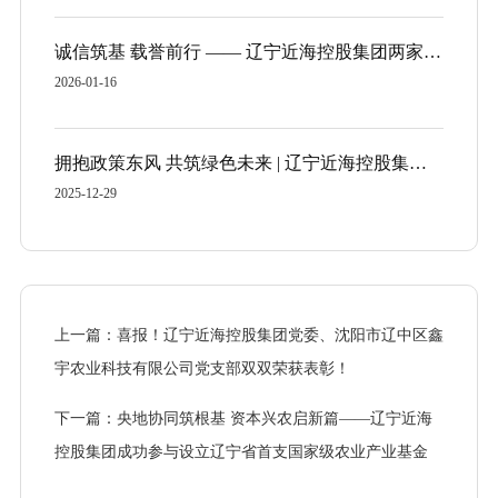
诚信筑基 载誉前行 —— 辽宁近海控股集团两家子公司荣获沈阳市 “文明诚信单位” 称号
2026-01-16
拥抱政策东风 共筑绿色未来 | 辽宁近海控股集团农业绿色循环项目成功获得中国农业发展银行授信支持
2025-12-29
上一篇：喜报！辽宁近海控股集团党委、沈阳市辽中区鑫
宇农业科技有限公司党支部双双荣获表彰！
下一篇：央地协同筑根基 资本兴农启新篇——辽宁近海
控股集团成功参与设立辽宁省首支国家级农业产业基金