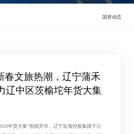
国资动态
燃新春文旅热潮，辽宁蒲禾
力辽中区茨榆坨年货大集
026年货大集”热闹开市。辽宁近海控股集团子公