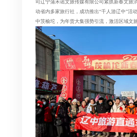
司辽宁蒲禾谣文旅传媒有限公司紧抓新春文旅
动省内多家旅行社，成功推出“千人游辽中”活
中茨榆坨，为年货大集强势引流，激活区域文