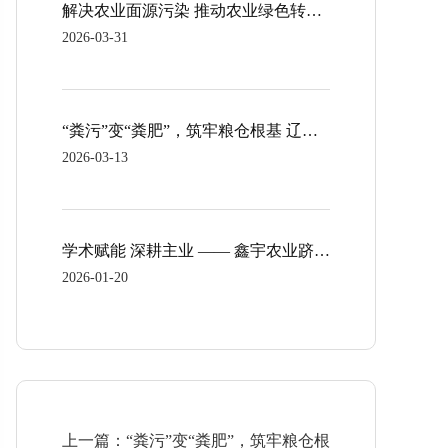
解决农业面源污染 推动农业绿色转型——沈阳安辽农业生态科技有限公司全面加速畜禽养殖污水无害化处理项目复工复产
2026-03-31
“粪污”变“粪肥”，筑牢粮仓根基 辽中区2025年绿色种养循环农业试点县项目圆满收官
2026-03-13
学术赋能 深耕主业 —— 鑫宇农业跻身中国农学会单位会员
2026-01-20
上一篇：“粪污”变“粪肥”，筑牢粮仓根