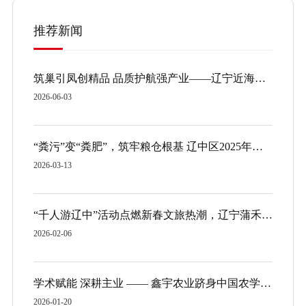
推荐新闻
筑巢引凤创精品 品质护航强产业——辽宁近海控股集团有限公司两大产业园区项目斩获“辽宁省建筑业协会高质量水平优质结构工程奖”
2026-06-03
“粪污”变“粪肥”，筑牢粮仓根基 辽中区2025年绿色种养循环农业试点县项目圆满收官
2026-03-13
“千人游辽中”活动点燃新春文旅热潮，辽宁蒲禾谣文旅传媒有限公司助力辽中区茨榆坨年货大集
2026-02-06
学术赋能 深耕主业 —— 鑫宇农业跻身中国农学会单位会员
2026-01-20